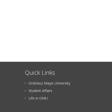
Quick Links
Ondokuz Mayıs University
Student Affairs
Life in OMU