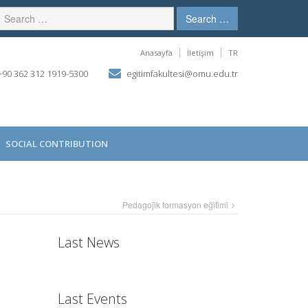
Search …
Anasayfa
İletişim
TR
90 362 312 1919-5300
egitimfakultesi@omu.edu.tr
SOCIAL CONTRIBUTION
Pedagoji̇k formasyon eği̇ti̇mi̇
Last News
Last Events