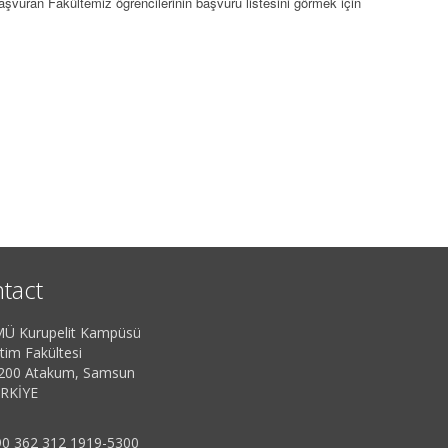
aşvuran Fakültemiz öğrencilerinin başvuru listesini görmek için
tact
Ü Kurupelit Kampüsü
tim Fakültesi
200 Atakum, Samsun
RKİYE
0 362 312 1919-5300