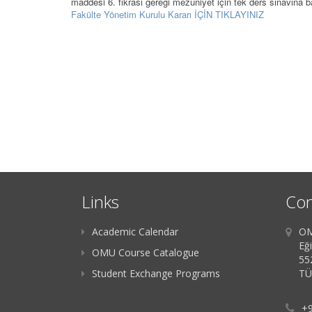
maddesi 6. fıkrası gereği mezuniyet için tek ders sınavına b
Fakülte Yönetim Kurulu Kararı İÇİN TIKLAYINIZ
Links
Con
Academic Calendar
OM
Eği
OMU Course Catalogue
55
Student Exchange Programs
TÜ
+9