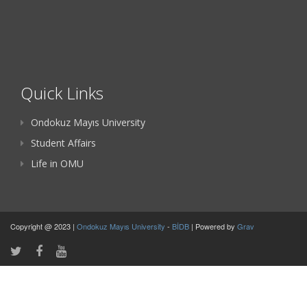
Quick Links
Ondokuz Mayıs University
Student Affairs
Life in OMU
Copyright @ 2023 |
Ondokuz Mayıs University
-
BİDB
| Powered by
Grav