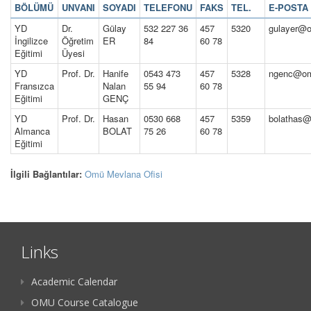
BÖLÜMÜ
UNVANI
SOYADI
TELEFONU
FAKS
TEL.
E-POSTA
YD
Dr.
Gülay
532 227 36
457
5320
gulayer@o
İngilizce
Öğretim
ER
84
60 78
Eğitimi
Üyesi
YD
Prof. Dr.
Hanife
0543 473
457
5328
ngenc@om
Fransızca
Nalan
55 94
60 78
Eğitimi
GENÇ
YD
Prof. Dr.
Hasan
0530 668
457
5359
bolathas@
Almanca
BOLAT
75 26
60 78
Eğitimi
İlgili Bağlantılar:
Omü Mevlana Ofisi
Links
Academic Calendar
OMU Course Catalogue