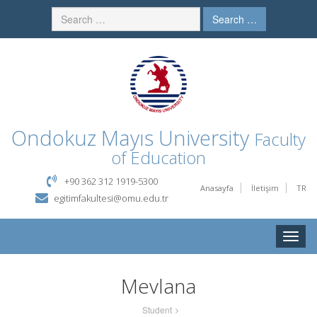
Search …
Ondokuz Mayıs University
Faculty
of Education
+90 362 312 1919-5300
Anasayfa
İletişim
TR
egitimfakultesi@omu.edu.tr
Toggle
naviga
Mevlana
Student