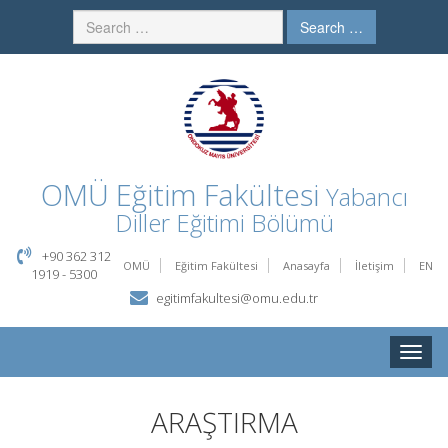
Search …
OMÜ
Eğitim Fakültesi
Yabancı
Diller Eğitimi Bölümü
+90 362 312
OMÜ
Eğitim Fakültesi
Anasayfa
İletişim
EN
1919 - 5300
egitimfakultesi@omu.edu.tr
Toggle
naviga
ARAŞTIRMA