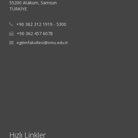
55200 Atakum, Samsun
TÜRKİYE
+90 362 312 1919 - 5300
+90 362 457 6078
egitimfakultesi@omu.edu.tr
Hızlı Linkler