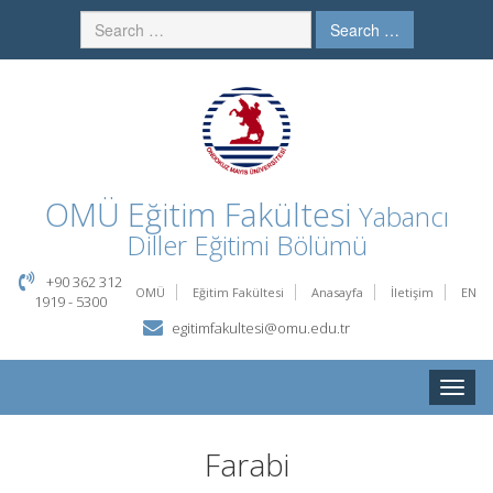
Search …
OMÜ
Eğitim Fakültesi
Yabancı
Diller Eğitimi Bölümü
+90 362 312
OMÜ
Eğitim Fakültesi
Anasayfa
İletişim
EN
1919 - 5300
egitimfakultesi@omu.edu.tr
Toggle
naviga
Farabi