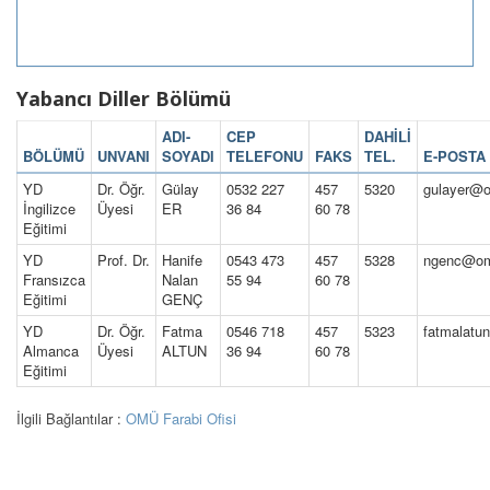
Yabancı Diller Bölümü
ADI-
CEP
DAHİLİ
BÖLÜMÜ
UNVANI
SOYADI
TELEFONU
FAKS
TEL.
E-POSTA
YD
Dr. Öğr.
Gülay
0532 227
457
5320
gulayer@o
İngilizce
Üyesi
ER
36 84
60 78
Eğitimi
YD
Prof. Dr.
Hanife
0543 473
457
5328
ngenc@om
Fransızca
Nalan
55 94
60 78
Eğitimi
GENÇ
YD
Dr. Öğr.
Fatma
0546 718
457
5323
fatmalatu
Almanca
Üyesi
ALTUN
36 94
60 78
Eğitimi
İlgili Bağlantılar :
OMÜ Farabi Ofisi