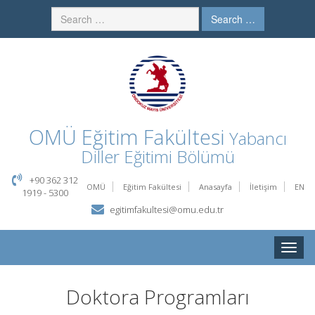
Search …
OMÜ
Eğitim Fakültesi
Yabancı
Diller Eğitimi Bölümü
+90 362 312
OMÜ
Eğitim Fakültesi
Anasayfa
İletişim
EN
1919 - 5300
egitimfakultesi@omu.edu.tr
Toggle
naviga
Doktora Programları