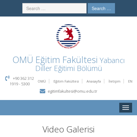
Search …
OMÜ
Eğitim Fakültesi
Yabancı
Diller Eğitimi Bölümü
+90 362 312
OMÜ
Eğitim Fakültesi
Anasayfa
İletişim
EN
1919 - 5300
egitimfakultesi@omu.edu.tr
Toggle
naviga
Video Galerisi