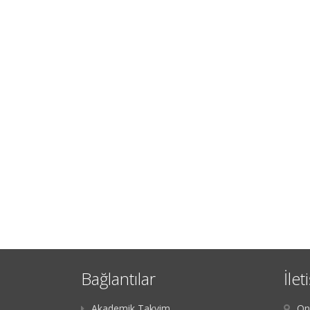
Bağlantılar
İlet
Akademik Takvim
On