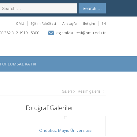
Search …
OMÜ
Eğitim Fakültesi
Anasayfa
İletişim
EN
0 362 312 1919 - 5300
egitimfakultesi@omu.edu.tr
TOPLUMSAL KATKI
Galeri
Resim galerisi
Fotoğraf Galerileri
Ondokuz Mayıs Üniversitesi