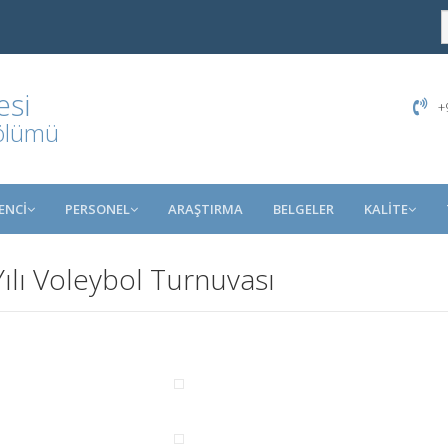
esi
+9
Bölümü
ENCİ
PERSONEL
ARAŞTIRMA
BELGELER
KALİTE
ılı Voleybol Turnuvası