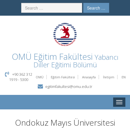
Search …
OMÜ
Eğitim Fakültesi
Yabancı
Diller Eğitimi Bölümü
+90 362 312
OMÜ
Eğitim Fakültesi
Anasayfa
İletişim
EN
1919 - 5300
egitimfakultesi@omu.edu.tr
Toggle
naviga
Ondokuz Mayıs Üniversitesi