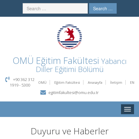
Search …
OMÜ
Eğitim Fakültesi
Yabancı
Diller Eğitimi Bölümü
+90 362 312
OMÜ
Eğitim Fakültesi
Anasayfa
İletişim
EN
1919 - 5300
egitimfakultesi@omu.edu.tr
Toggle
naviga
Duyuru ve Haberler