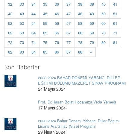
32
33
34
35
36
37
38
39
40
41
42
43
44
45
46
47
48
49
50
51
52
53
54
55
56
57
58
59
60
61
62
63
64
65
66
67
68
69
70
71
72
73
74
75
76
77
78
79
80
81
82
83
84
85
86
87
88
»
Son Haberler
2023-2024 BAHAR DÖNEMİ YABANCI DİLLER
EĞİTİMİ BÖLÜMÜ MAZERET SINAV PROGRAMI
24 Mayıs 2024
Prof. Dr.Hasan Bolat Hocamıza Veda Yemeği
17 Mayıs 2024
2023-2024 Bahar Dönemi Yabancı Diller Eğitimi
Lisans Ara Sınav (Vize) Programı
29 Nisan 2024