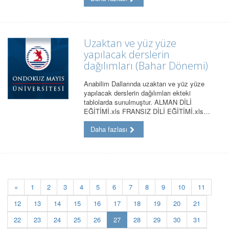
Uzaktan ve yüz yüze
yapılacak derslerin
dağılımları (Bahar Dönemi)
Anabilim Dallarında uzaktan ve yüz yüze
yapılacak derslerin dağılımları ekteki
tablolarda sunulmuştur. ALMAN DİLİ
EĞİTİMİ.xls FRANSIZ DİLİ EĞİTİMİ.xls…
Daha fazlası
«
1
2
3
4
5
6
7
8
9
10
11
12
13
14
15
16
17
18
19
20
21
(current)
22
23
24
25
26
27
28
29
30
31