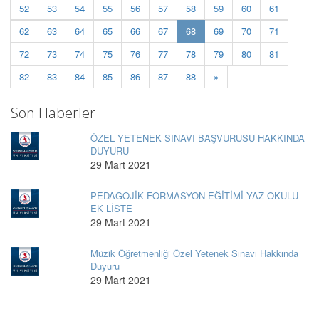
52
53
54
55
56
57
58
59
60
61
(current)
62
63
64
65
66
67
68
69
70
71
72
73
74
75
76
77
78
79
80
81
82
83
84
85
86
87
88
»
Son Haberler
ÖZEL YETENEK SINAVI BAŞVURUSU HAKKINDA
DUYURU
29 Mart 2021
PEDAGOJİK FORMASYON EĞİTİMİ YAZ OKULU
EK LİSTE
29 Mart 2021
Müzik Öğretmenliği Özel Yetenek Sınavı Hakkında
Duyuru
29 Mart 2021