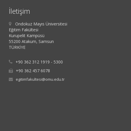
İletişim
Ondokuz Mayıs Üniversitesi
Eğitim Fakültesi
Kurupelit Kampüsü
55200 Atakum, Samsun
TÜRKİYE
+90 362 312 1919 - 5300
+90 362 457 6078
egitimfakultesi@omu.edu.tr