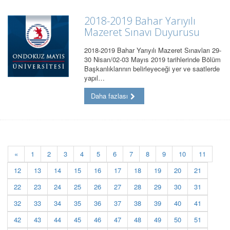
2018-2019 Bahar Yarıyılı
Mazeret Sınavı Duyurusu
2018-2019 Bahar Yarıyılı Mazeret Sınavları 29-
30 Nisan/02-03 Mayıs 2019 tarihlerinde Bölüm
Başkanlıklarının belirleyeceği yer ve saatlerde
yapıl…
Daha fazlası
«
1
2
3
4
5
6
7
8
9
10
11
12
13
14
15
16
17
18
19
20
21
22
23
24
25
26
27
28
29
30
31
32
33
34
35
36
37
38
39
40
41
42
43
44
45
46
47
48
49
50
51