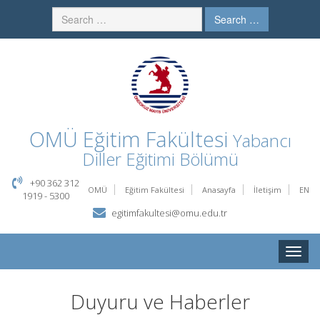
Search …
OMÜ
Eğitim Fakültesi
Yabancı
Diller Eğitimi Bölümü
+90 362 312
OMÜ
Eğitim Fakültesi
Anasayfa
İletişim
EN
1919 - 5300
egitimfakultesi@omu.edu.tr
Toggle
naviga
Duyuru ve Haberler