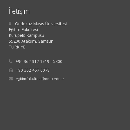
İletişim
Ondokuz Mayıs Üniversitesi
Eğitim Fakültesi
Kurupelit Kampüsü
55200 Atakum, Samsun
TÜRKİYE
+90 362 312 1919 - 5300
+90 362 457 6078
egitimfakultesi@omu.edu.tr