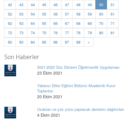
(current)
42
43
44
45
46
47
48
49
50
51
52
53
54
55
56
57
58
59
60
61
62
63
64
65
66
67
68
69
70
71
72
73
74
75
76
77
78
79
80
81
82
83
84
85
86
87
88
»
Son Haberler
2021-2022 Güz Dönemi Öğretmenlik Uygulaması
23 Ekim 2021
Yabancı Diller Eğitimi Bölümü Akademik Kurul
Toplantısı
20 Ekim 2021
Uzaktan ve yüz yüze yapılacak derslerin dağılımları
4 Ekim 2021