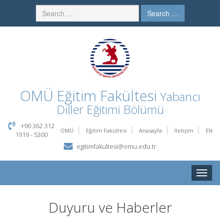
Search …
OMÜ
Eğitim Fakültesi
Yabancı
Diller Eğitimi Bölümü
+90 362 312
OMÜ
Eğitim Fakültesi
Anasayfa
İletişim
EN
1919 - 5300
egitimfakultesi@omu.edu.tr
Toggle
naviga
Duyuru ve Haberler