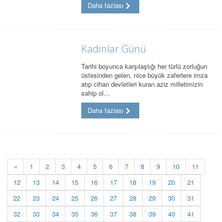
Daha fazlası
Kadınlar Günü
Tarihi boyunca karşılaştığı her türlü zorluğun
üstesinden gelen, nice büyük zaferlere imza
atıp cihan devletleri kuran aziz milletimizin
sahip ol…
Daha fazlası
«
1
2
3
4
5
6
7
8
9
10
11
12
13
14
15
16
17
18
19
20
21
22
23
24
25
26
27
28
29
30
31
32
33
34
35
36
37
38
39
40
41