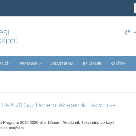
esi
+9
Bölümü
ENCİ
PERSONEL
ARAŞTIRMA
BELGELER
KALİTE
019-2020 Güz Dönemi Akademik Takvimi ve
ika Programı 2019-2020 Güz Dönemi Akademik Takvimine ve kayıt
etnine aşağıdaki …