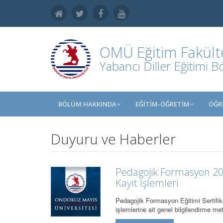
OMÜ
Eğitim Fakült
Yabancı Diller Eğitimi 
BÖLÜM HAKKINDA
EĞİTİM-ÖĞRETİM
ÖĞR
Duyuru ve Haberler
Pedagojik Formasyon 2
Kayıt İşlemleri
Pedagojik Formasyon Eğitimi Sertif
işlemlerine ait genel bilgilendirme m