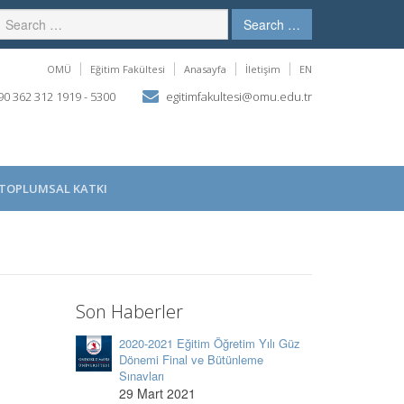
Search …
OMÜ
Eğitim Fakültesi
Anasayfa
İletişim
EN
0 362 312 1919 - 5300
egitimfakultesi@omu.edu.tr
TOPLUMSAL KATKI
Son Haberler
2020-2021 Eğitim Öğretim Yılı Güz
Dönemi Final ve Bütünleme
Sınavları
29 Mart 2021