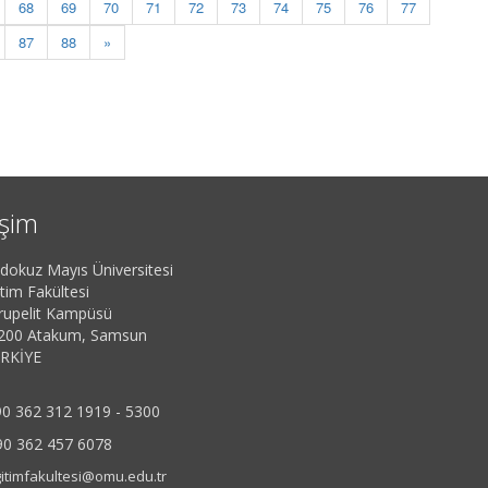
68
69
70
71
72
73
74
75
76
77
87
88
»
işim
dokuz Mayıs Üniversitesi
tim Fakültesi
rupelit Kampüsü
200 Atakum, Samsun
RKİYE
0 362 312 1919 - 5300
90 362 457 6078
itimfakultesi@omu.edu.tr