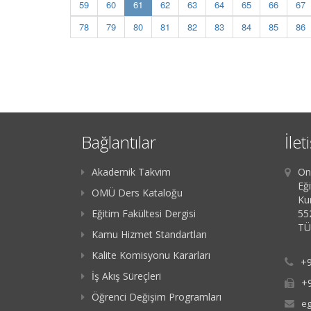
(current)
59
60
61
62
63
64
65
66
67
78
79
80
81
82
83
84
85
86
Bağlantılar
İlet
Akademik Takvim
On
Eği
OMÜ Ders Kataloğu
Ku
Eğitim Fakültesi Dergisi
55
TÜ
Kamu Hizmet Standartları
Kalite Komisyonu Kararları
+9
İş Akış Süreçleri
+
Öğrenci Değişim Programları
eg