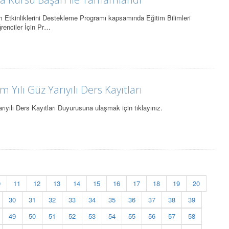
Etkinliklerini Destekleme Programı kapsamında Eğitim Bilimleri
renciler İçin Pr…
 Yılı Güz Yarıyılı Ders Kayıtları
ıyılı Ders Kayıtları Duyurusuna ulaşmak için tıklayınız.
0
11
12
13
14
15
16
17
18
19
20
30
31
32
33
34
35
36
37
38
39
49
50
51
52
53
54
55
56
57
58