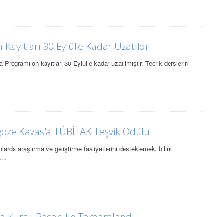
ayıtları 30 Eylül’e Kadar Uzatıldı!
Programı ön kayıtları 30 Eylül’e kadar uzatılmıştır. Teorik derslerin
…
göze Kavas'a TÜBİTAK Teşvik Ödülü
larda araştırma ve geliştirme faaliyetlerini desteklemek, bilim
el…
a Kursu Başarı İle Tamamlandı