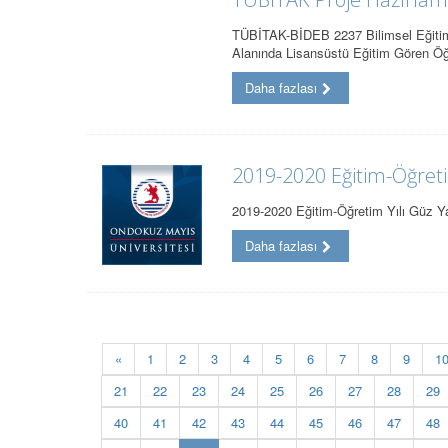
TÜBİTAK-BİDEB 2237 Bilimsel Eğitim 
Alanında Lisansüstü Eğitim Gören Öğ
Daha fazlası
2019-2020 Eğitim-Öğretim
2019-2020 Eğitim-Öğretim Yılı Güz Yar
Daha fazlası
«
1
2
3
4
5
6
7
8
9
1
21
22
23
24
25
26
27
28
29
40
41
42
43
44
45
46
47
48