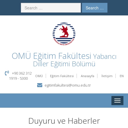
Search …
OMÜ
Eğitim Fakültesi
Yabancı
Diller Eğitimi Bölümü
+90 362 312
OMÜ
Eğitim Fakültesi
Anasayfa
İletişim
EN
1919 - 5300
egitimfakultesi@omu.edu.tr
Toggle
naviga
Duyuru ve Haberler