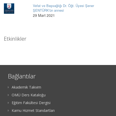
Vefat ve Başsağlığı Dr. Öğt. Üyesi Şener
ŞENTÜRK'ün annesi
29 Mart 2021
Etkinlikler
Bağlantılar
Akademik Takvim
OMÜ Ders Kataloğu
Eğitim Fakültesi Dergisi
Kamu Hizmet Standartları