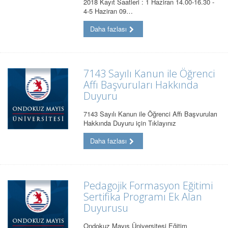
2018 Kayıt Saatleri : 1 Haziran 14.00-16.30 -
4-5 Haziran 09…
Daha fazlası
7143 Sayılı Kanun ile Öğrenci
Affı Başvuruları Hakkında
Duyuru
7143 Sayılı Kanun ile Öğrenci Affı Başvuruları
Hakkında Duyuru için Tıklayınız
Daha fazlası
Pedagojik Formasyon Eğitimi
Sertifika Programı Ek Alan
Duyurusu
Ondokuz Mayıs Üniversitesi Eğitim