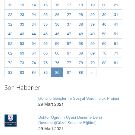
12
13
14
15
16
17
18
19
20
21
22
23
24
25
26
27
28
29
30
31
32
33
34
35
36
37
38
39
40
41
42
43
44
45
46
47
48
49
50
51
52
53
54
55
56
57
58
59
60
61
62
63
64
65
66
67
68
69
70
71
72
73
74
75
76
77
78
79
80
81
(current)
82
83
84
85
86
87
88
»
Son Haberler
Gönüllü Gençler İle Sosyal Sorumluluk Projesi
29 Mart 2021
Doktor Öğretim Üyesi Deneme Dersi
Duyurusu(Güzel Sanatlar Eğitimi)
29 Mart 2021