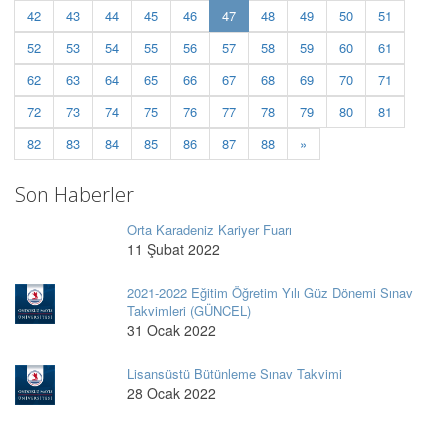
(current)
42
43
44
45
46
47
48
49
50
51
52
53
54
55
56
57
58
59
60
61
62
63
64
65
66
67
68
69
70
71
72
73
74
75
76
77
78
79
80
81
82
83
84
85
86
87
88
»
Son Haberler
Orta Karadeniz Kariyer Fuarı
11 Şubat 2022
2021-2022 Eğitim Öğretim Yılı Güz Dönemi Sınav
Takvimleri (GÜNCEL)
31 Ocak 2022
Lisansüstü Bütünleme Sınav Takvimi
28 Ocak 2022