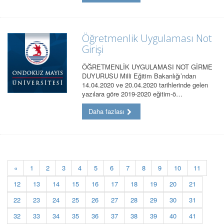
Öğretmenlik Uygulaması Not
Girişi
ÖĞRETMENLİK UYGULAMASI NOT GİRME
DUYURUSU Milli Eğitim Bakanlığı’ndan
14.04.2020 ve 20.04.2020 tarihlerinde gelen
yazılara göre 2019-2020 eğitim-ö…
Daha fazlası
«
1
2
3
4
5
6
7
8
9
10
11
12
13
14
15
16
17
18
19
20
21
22
23
24
25
26
27
28
29
30
31
32
33
34
35
36
37
38
39
40
41