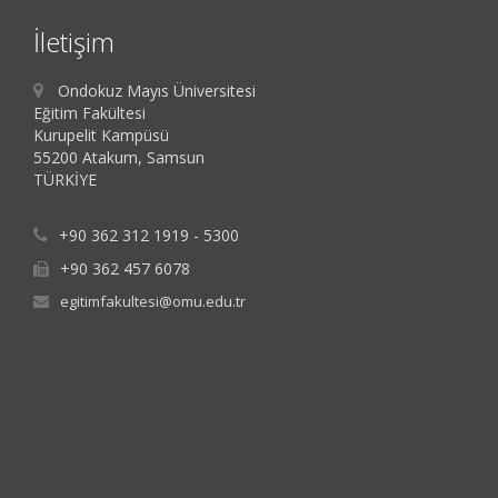
İletişim
Ondokuz Mayıs Üniversitesi
Eğitim Fakültesi
Kurupelit Kampüsü
55200 Atakum, Samsun
TÜRKİYE
+90 362 312 1919 - 5300
+90 362 457 6078
egitimfakultesi@omu.edu.tr