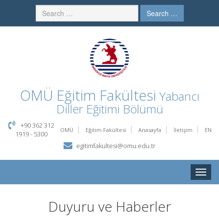
Search …
OMÜ
Eğitim Fakültesi
Yabancı
Diller Eğitimi Bölümü
+90 362 312
OMÜ
Eğitim Fakültesi
Anasayfa
İletişim
EN
1919 - 5300
egitimfakultesi@omu.edu.tr
Toggle
naviga
Duyuru ve Haberler