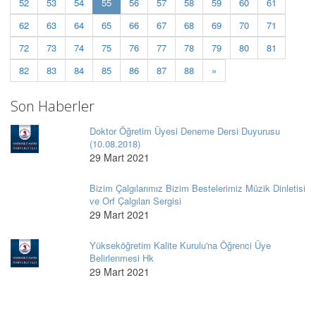
(current)
52
53
54
55
56
57
58
59
60
61
62
63
64
65
66
67
68
69
70
71
72
73
74
75
76
77
78
79
80
81
82
83
84
85
86
87
88
»
Son Haberler
Doktor Öğretim Üyesi Deneme Dersi Duyurusu
(10.08.2018)
29 Mart 2021
Bizim Çalgılarımız Bizim Bestelerimiz Müzik Dinletisi
ve Orf Çalgıları Sergisi
29 Mart 2021
Yükseköğretim Kalite Kurulu'na Öğrenci Üye
Belirlenmesi Hk
29 Mart 2021