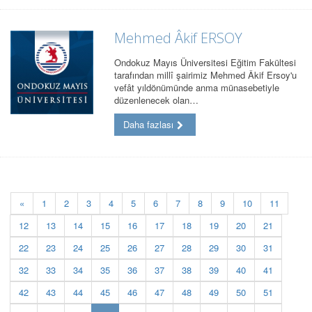
Mehmed Âkif ERSOY
Ondokuz Mayıs Üniversitesi Eğitim Fakültesi
tarafından millî şairimiz Mehmed Âkif Ersoy'u
vefât yıldönümünde anma münasebetiyle
düzenlenecek olan…
Daha fazlası
«
1
2
3
4
5
6
7
8
9
10
11
12
13
14
15
16
17
18
19
20
21
22
23
24
25
26
27
28
29
30
31
32
33
34
35
36
37
38
39
40
41
42
43
44
45
46
47
48
49
50
51