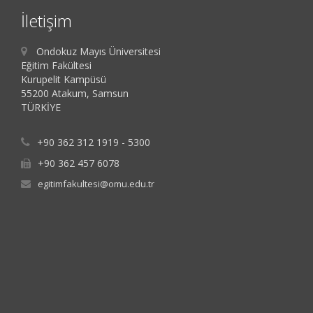
İletişim
Ondokuz Mayıs Üniversitesi
Eğitim Fakültesi
Kurupelit Kampüsü
55200 Atakum, Samsun
TÜRKİYE
+90 362 312 1919 - 5300
+90 362 457 6078
egitimfakultesi@omu.edu.tr