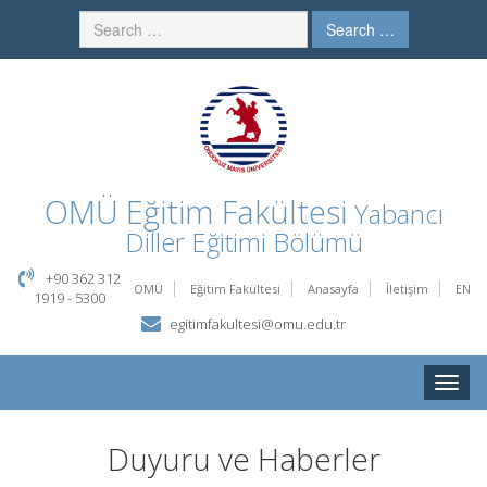
Search …
OMÜ
Eğitim Fakültesi
Yabancı
Diller Eğitimi Bölümü
+90 362 312
OMÜ
Eğitim Fakültesi
Anasayfa
İletişim
EN
1919 - 5300
egitimfakultesi@omu.edu.tr
Toggle
naviga
Duyuru ve Haberler