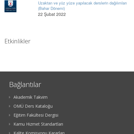
Uzaktan ve yüz yüze yapılacak derslerin dağılımları
(Bahar Dönemi)
22 Şubat 2022
Etkinlikler
Bağlantılar
Akademik Takvim
OMÜ Ders Kataloğu
Eğitim Fakültesi Dergisi
Kamu Hizmet Standartları
Kalite Komisyonu Kararları