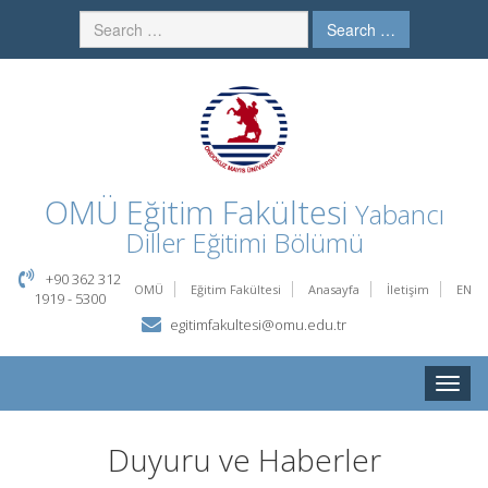
Search …
OMÜ
Eğitim Fakültesi
Yabancı
Diller Eğitimi Bölümü
+90 362 312
OMÜ
Eğitim Fakültesi
Anasayfa
İletişim
EN
1919 - 5300
egitimfakultesi@omu.edu.tr
Toggle
naviga
Duyuru ve Haberler