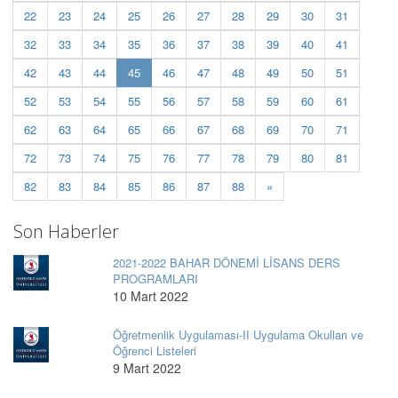
22
23
24
25
26
27
28
29
30
31
32
33
34
35
36
37
38
39
40
41
(current)
42
43
44
45
46
47
48
49
50
51
52
53
54
55
56
57
58
59
60
61
62
63
64
65
66
67
68
69
70
71
72
73
74
75
76
77
78
79
80
81
82
83
84
85
86
87
88
»
Son Haberler
2021-2022 BAHAR DÖNEMİ LİSANS DERS
PROGRAMLARI
10 Mart 2022
Öğretmenlik Uygulaması-II Uygulama Okulları ve
Öğrenci Listeleri
9 Mart 2022